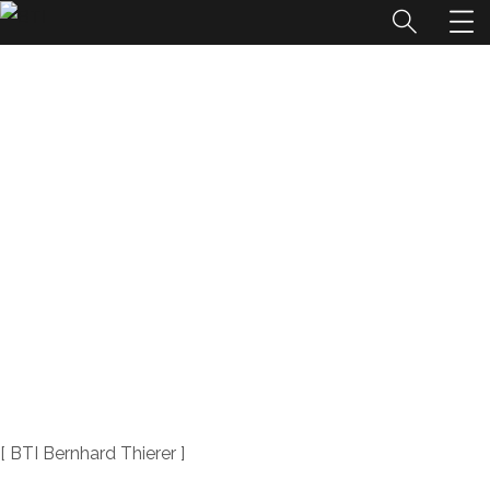
IMPRESSUM
HOME
IMPRESSUM
[ BTI Bernhard Thierer ]